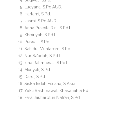
Lucyana, S.Pd.AUD.
Hartami, S.Pd.
Jasmi, S.Pd.AUD.
Anna Puspita Rini, S.Pd.I.
Khoiriyah, S.Pd.I.
Purwati, S.Pd.
Sahidul Muhtarom, S.Pd.
Nur Sa’adah, S.Pd.I.
Isna Rahmawati, S.Pd.I.
Muriyati, S.Pd.
Darsi, S.Pd.
Siska Indah Fitriana, S.Akun.
Yekti Rakhmawati Khasanah S.Pd.
Fara Jauharotun Nafi’ah, S.Pd.